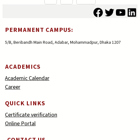
Facebook
Twitter
YouT
Li
PERMANENT CAMPUS:
5/B, Beribandh Main Road, Adabar, Mohammadpur, Dhaka 1207
ACADEMICS
Academic Calendar
Career
QUICK LINKS
Certificate verification
Online Portal
CONTACT US