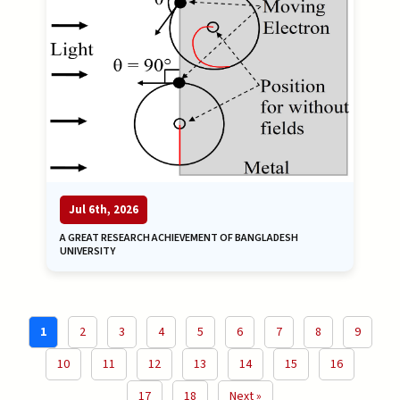
Jul 6th, 2026
A GREAT RESEARCH ACHIEVEMENT OF BANGLADESH
UNIVERSITY
1
2
3
4
5
6
7
8
9
10
11
12
13
14
15
16
17
18
Next »