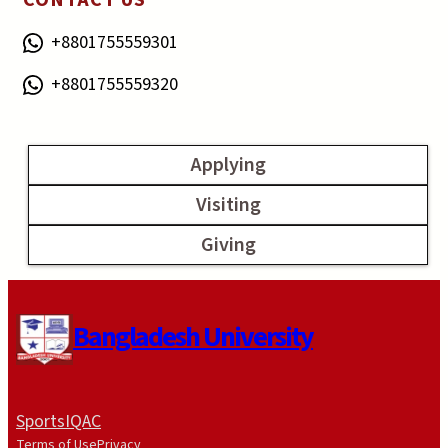
+8801755559301
+8801755559320
Applying
Visiting
Giving
Bangladesh University
Sports
IQAC
Terms of Use
Privacy